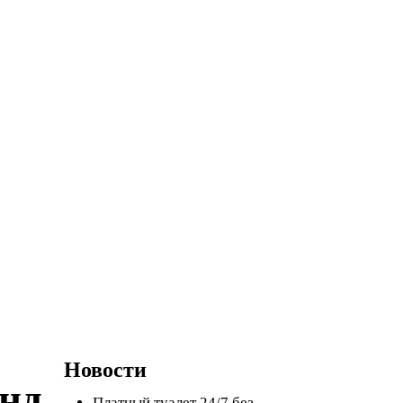
Новости
нд
Платный туалет 24/7 без