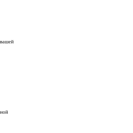
 вашей
нной