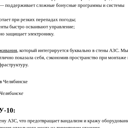
 — поддерживает сложные бонусные программы и системы
отает при резких перепадах погоды;
нты быстро осваивают управление;
но защищает электронику.
живания
, который интегрируется буквально в стены АЗС. Мы
отлично показала себя, сэкономив пространство при монтаже 
раструктуру.
Челябинске
У‑10:
ену АЗС, что предотвращает вандализм и кражу оборудован
ления отдельного места на территории станции;