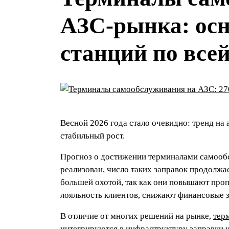
АЗС‑рынка: осн
станций по все
Весной 2026 года стало очевидно: тренд на
стабильный рост.
Прогноз о достижении терминалами самообс
реализован, число таких заправок продолжа
большей охотой, так как они повышают про
лояльность клиентов, снижают финансовые з
В отличие от многих решений на рынке,
тер
интегрируются в инфраструктуру заправки 