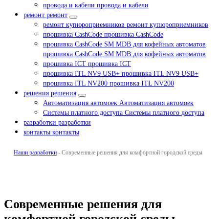
провода и кабели
провода и кабели
ремонт
ремонт
ремонт купюроприемников
ремонт купюроприемников
прошивка CashCode
прошивка CashCode
прошивка CashCode SM MDB для кофейных автоматов
прошивка CashCode SM MDB для кофейных автоматов
прошивка ICT
прошивка ICT
прошивка ITL NV9 USB+
прошивка ITL NV9 USB+
прошивка ITL NV200
прошивка ITL NV200
решения
решения
Автоматизация автомоек
Автоматизация автомоек
Системы платного доступа
Системы платного доступа
разработки
разработки
контакты
контакты
Наши разработки
-
Современные решения для комфортной городской среды
Современные решения для
комфортной городской среды