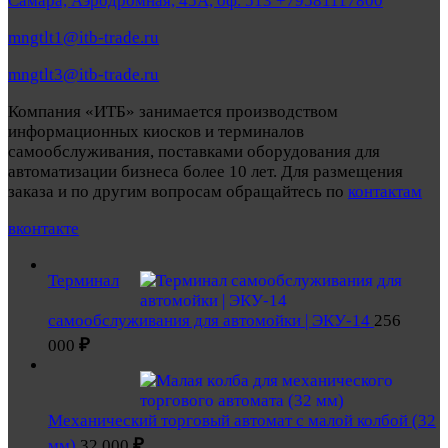
Самара, Аэродромная, 45А, оф. 513 +79581117800
mngtlt1@itb-trade.ru
mngtlt3@itb-trade.ru
Компания «ИТБ» занимается производством
информационных киосков и терминалов
самообслуживания, поставками оборудования для
автоматизации бизнеса более 10 лет. Для размещения
заказа и по другим вопросам обращайтесь по
контактам
вконтакте
Терминал
самообслуживания для автомойки | ЭКУ-14
256
₽
000
Механический торговый автомат с малой колбой (32
₽
мм)
32 000