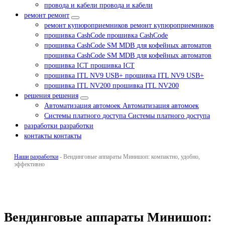
провода и кабели
провода и кабели
ремонт
ремонт
ремонт купюроприемников
ремонт купюроприемников
прошивка CashCode
прошивка CashCode
прошивка CashCode SM MDB для кофейных автоматов
прошивка CashCode SM MDB для кофейных автоматов
прошивка ICT
прошивка ICT
прошивка ITL NV9 USB+
прошивка ITL NV9 USB+
прошивка ITL NV200
прошивка ITL NV200
решения
решения
Автоматизация автомоек
Автоматизация автомоек
Системы платного доступа
Системы платного доступа
разработки
разработки
контакты
контакты
Наши разработки
-
Вендинговые аппараты Минишоп: компактно, удобно,
эффективно
Вендинговые аппараты Минишоп: