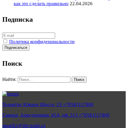
как это сделать правильно
22.04.2026
Подписка
Политика конфиденциальности
Поиск
Найти:
Тольятти, Южное Шоссе, 23 +79581117800
Самара, Аэродромная, 45А, оф. 513 +79581117800
mngtlt1@itb-trade.ru