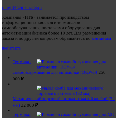
mngtlt3@itb-trade.ru
Компания «ИТБ» занимается производством
информационных киосков и терминалов
самообслуживания, поставками оборудования для
автоматизации бизнеса более 10 лет. Для размещения
заказа и по другим вопросам обращайтесь по
контактам
вконтакте
Терминал
самообслуживания для автомойки | ЭКУ-14
256
₽
000
Механический торговый автомат с малой колбой (32
₽
мм)
32 000
Терминал