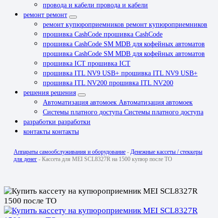
провода и кабели
провода и кабели
ремонт
ремонт
ремонт купюроприемников
ремонт купюроприемников
прошивка CashCode
прошивка CashCode
прошивка CashCode SM MDB для кофейных автоматов
прошивка CashCode SM MDB для кофейных автоматов
прошивка ICT
прошивка ICT
прошивка ITL NV9 USB+
прошивка ITL NV9 USB+
прошивка ITL NV200
прошивка ITL NV200
решения
решения
Автоматизация автомоек
Автоматизация автомоек
Системы платного доступа
Системы платного доступа
разработки
разработки
контакты
контакты
Аппараты самообслуживания и оборудование
-
Денежные кассеты / стеккеры
для денег
-
Кассета для MEI SCL8327R на 1500 купюр после ТО