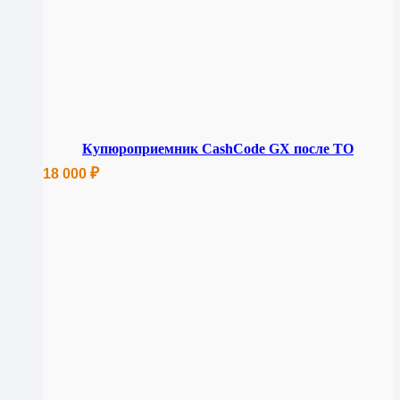
Купюроприемник CashCode GX после ТО
₽
18 000