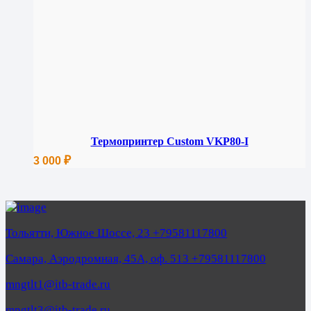
Термопринтер Custom VKP80-I
₽
3 000
Тольятти, Южное Шоссе, 23 +79581117800
Самара, Аэродромная, 45А, оф. 513 +79581117800
mngtlt1@itb-trade.ru
mngtlt3@itb-trade.ru