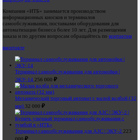
Компания «ИТБ» занимается производством
информационных киосков и терминалов
самообслуживания, поставками оборудования для
автоматизации бизнеса более 10 лет. Для размещения
заказа и по другим вопросам обращайтесь по
контактам
вконтакте
Терминал самообслуживания для автомойки |
₽
ЭКУ-14
256 000
Механический торговый автомат с малой колбой (32
₽
мм)
32 000
Терминал самообслуживания для АЗС | ЭКУ-2
223
₽
000