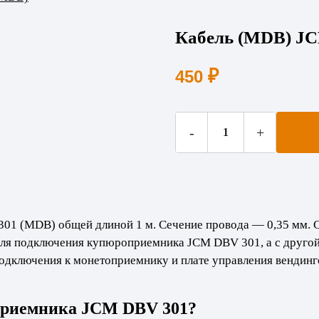
Кабель (MDB) J
₽
450
Количество
-
+
товара
Кабель
(MDB)
JCM
DBV
1 (MDB) общей длиной 1 м. Сечение провода — 0,35 мм. С
301
для подключения купюроприемника JCM DBV 301, а с другой 
подключения к монетоприемнику и плате управления вендин
приемника JCM DBV 301?