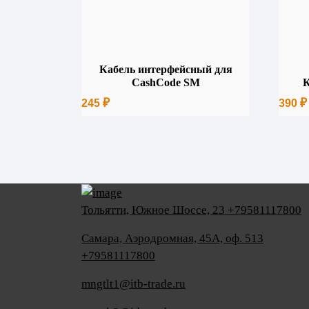
Кабель интерфейсный для
CashCode SM
К
₽
₽
245
390
Тольятти, Южное Шоссе, 23 +79581117800
Самара, Аэродромная, 45А, оф. 513
+79581117800
mngtlt1@itb-trade.ru