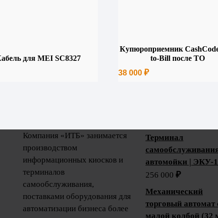
Купюроприемник CashCode 
абель для MEI SC8327
to-Bill после ТО
₽
38 000
Компания «ИТБ» занимается
Терминал
производством
самообслуживания
информационных киосков и
автомойки | ЭКУ-
терминалов
₽
256 000
самообслуживания,
Механический
поставками оборудования для
торговый автомат 
автоматизации бизнеса более
малой колбой (32 