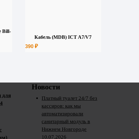
Bill-
Кабель (MDB) ICT A7/V7
₽
390
Новости
 для
Платный туалет 24/7 без
14
кассиров: как мы
автоматизировали
санитарный модуль в
Нижнем Новгороде
с
10.07.2026
мм)