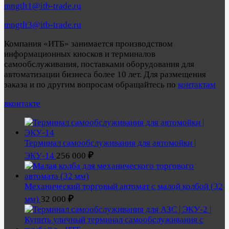
mngtlt1@itb-trade.ru
mngtlt3@itb-trade.ru
Компания «ИТБ» занимается производством
информационных киосков и терминалов
самообслуживания, поставками оборудования для
автоматизации бизнеса более 10 лет. Для размещения
заказа и по другим вопросам обращайтесь по
контактам
вконтакте
Терминал самообслуживания для автомойки |
₽
ЭКУ-14
256 000
Механический торговый автомат с малой колбой (32
₽
мм)
32 000