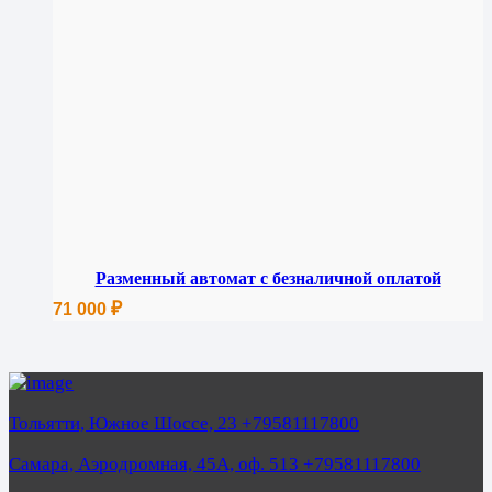
Разменный автомат с безналичной оплатой
₽
71 000
Тольятти, Южное Шоссе, 23 +79581117800
Самара, Аэродромная, 45А, оф. 513 +79581117800