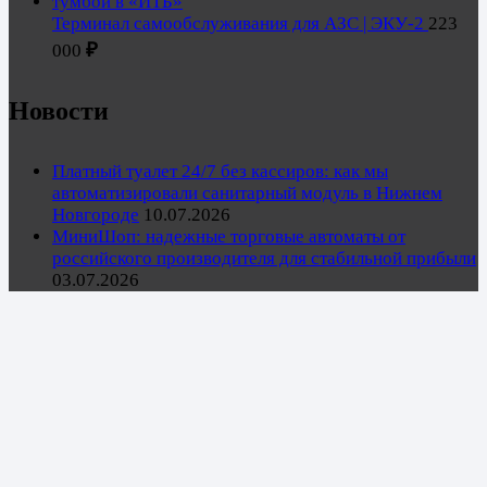
Терминал самообслуживания для АЗС | ЭКУ-2
223
₽
000
Новости
Платный туалет 24/7 без кассиров: как мы
автоматизировали санитарный модуль в Нижнем
Новгороде
10.07.2026
МиниШоп: надежные торговые автоматы от
российского производителя для стабильной прибыли
03.07.2026