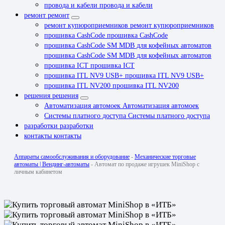
провода и кабели
провода и кабели
ремонт
ремонт
ремонт купюроприемников
ремонт купюроприемников
прошивка CashCode
прошивка CashCode
прошивка CashCode SM MDB для кофейных автоматов
прошивка CashCode SM MDB для кофейных автоматов
прошивка ICT
прошивка ICT
прошивка ITL NV9 USB+
прошивка ITL NV9 USB+
прошивка ITL NV200
прошивка ITL NV200
решения
решения
Автоматизация автомоек
Автоматизация автомоек
Системы платного доступа
Системы платного доступа
разработки
разработки
контакты
контакты
Аппараты самообслуживания и оборудование
-
Механические торговые
автоматы | Вендинг-автоматы
-
Автомат по продаже игрушек MiniShop с
личным кабинетом