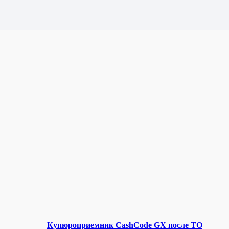
Купюроприемник CashCode GX после ТО