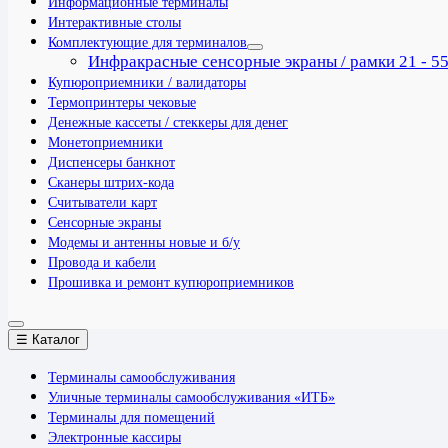
Информационные терминалы
Интерактивные столы
Комплектующие для терминалов
Инфракрасные сенсорные экраны / рамки 21 - 5
Купюроприемники / валидаторы
Термопринтеры чековые
Денежные кассеты / стеккеры для денег
Монетоприемники
Диспенсеры банкнот
Сканеры штрих-кода
Считыватели карт
Сенсорные экраны
Модемы и антенны новые и б/у
Провода и кабели
Прошивка и ремонт купюроприемников
☰ Каталог
Терминалы самообслуживания
Уличные терминалы самообслуживания «ИТБ»
Терминалы для помещений
Электронные кассиры