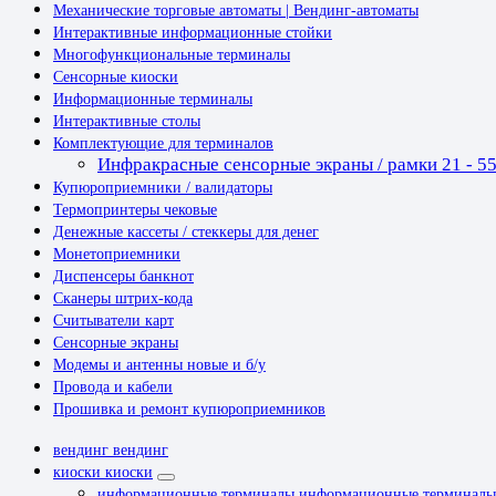
Механические торговые автоматы | Вендинг-автоматы
Интерактивные информационные стойки
Многофункциональные терминалы
Сенсорные киоски
Информационные терминалы
Интерактивные столы
Комплектующие для терминалов
Инфракрасные сенсорные экраны / рамки 21 - 5
Купюроприемники / валидаторы
Термопринтеры чековые
Денежные кассеты / стеккеры для денег
Монетоприемники
Диспенсеры банкнот
Сканеры штрих-кода
Считыватели карт
Сенсорные экраны
Модемы и антенны новые и б/у
Провода и кабели
Прошивка и ремонт купюроприемников
вендинг
вендинг
киоски
киоски
информационные терминалы
информационные терминалы