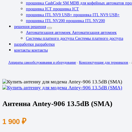
прошивка CashCode SM MDB для кофейных автоматов
про
прошивка ICT
прошивка ICT
прошивка ITL NV9 USB+
прошивка ITL NV9 USB+
прошивка ITL NV200
прошивка ITL NV200
решения
решения
Автоматизация автомоек
Автоматизация автомоек
Системы платного доступа
Системы платного доступа
разработки
разработки
контакты
контакты
Аппараты самообслуживания и оборудование
-
Комплектующие для терминалов
-
Антенна Antey-906 13.5dB (SMA)
₽
1 900