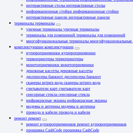
интерактивные столы
интерактивные столы
информационные стойки
информационные стойки
интерактивные панели
интерактивные панели
терминалы
терминалы
уличные терминалы
уличные терминалы
терминалы для помещений
терминалы для помещений
многофункциональные терминалы
многофункциональные
комплектующие
комплектующие
купюроприемники
купюроприемники
термопринтеры
термопринтеры
монетоприемники
монетоприемники
денежные кассеты
денежные кассеты
диспенсеры банкнот
диспенсеры банкнот
сканеры штрих-кода
сканеры штрих-кода
считыватели карт
считыватели карт
сенсорные стекла
сенсорные стекла
инфракрасные экраны
инфракрасные экраны
модемы и антенны
модемы и антенны
провода и кабели
провода и кабели
ремонт
ремонт
ремонт купюроприемников
ремонт купюроприемников
прошивка CashCode
прошивка CashCode