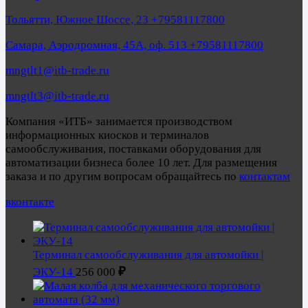
Тольятти, Южное Шоссе, 23 +79581117800
Самара, Аэродромная, 45А, оф. 513 +79581117800
mngtlt1@itb-trade.ru
mngtlt3@itb-trade.ru
Компания «ИТБ» занимается производством
информационных киосков и терминалов
самообслуживания, поставками оборудования для
автоматизации бизнеса более 10 лет. Для размещения
заказа и по другим вопросам обращайтесь по
контактам
вконтакте
Терминал самообслуживания для автомойки |
₽
ЭКУ-14
256 000